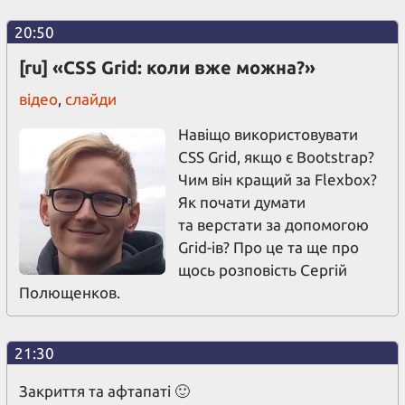
20:50
[ru] «CSS Grid: коли вже можна?»
відео
,
слайди
Навіщо використовувати
CSS Grid, якщо є Bootstrap?
Чим він кращий за Flexbox?
Як почати думати
та верстати за допомогою
Grid-ів? Про це та ще про
щось розповість Сергій
Полющенков.
21:30
Закриття та афтапаті 🙂