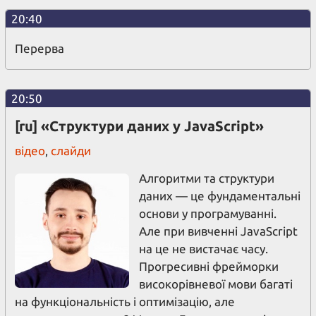
20:40
Перерва
20:50
[ru] «Структури даних у JavaScript»
відео
,
слайди
Алгоритми та структури
даних — це фундаментальні
основи у програмуванні.
Але при вивченні JavaScript
на це не вистачає часу.
Прогресивні фрейморки
високорівневої мови багаті
на функціональність і оптимізацію, але