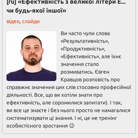
[ru] «Ефективність з великої літери Е...
чи будь-якої іншої»
відео
,
слайди
Ви часто чули слова
«Результативність»,
«Продуктивність»,
«Ефективність», але їхнє
значення стало
розмиватись. Євген
Кравцов розповість про
справжнє значення цих слів стосовно професійної
діяльності. Все, що ви хотіли знати про
ефективність, але соромилися запитати). І так,
ви все це знаєте і без нього просто не намагалися
систематизувати ці знання. І ні, це не тренінг
особистісного зростання 😉